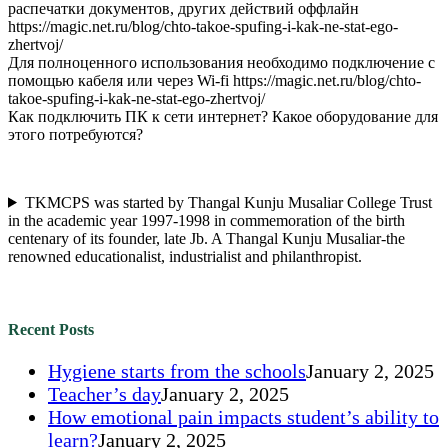
распечатки документов, других действий оффлайн
https://magic.net.ru/blog/chto-takoe-spufing-i-kak-ne-stat-ego-
zhertvoj/
Для полноценного использования необходимо подключение с
помощью кабеля или через Wi-fi https://magic.net.ru/blog/chto-
takoe-spufing-i-kak-ne-stat-ego-zhertvoj/
Как подключить ПК к сети интернет? Какое оборудование для
этого потребуются?
TKMCPS was started by Thangal Kunju Musaliar College Trust
in the academic year 1997-1998 in commemoration of the birth
centenary of its founder, late Jb. A Thangal Kunju Musaliar-the
renowned educationalist, industrialist and philanthropist.
Recent Posts
Hygiene starts from the schools
January 2, 2025
Teacher’s day
January 2, 2025
How emotional pain impacts student’s ability to
learn?
January 2, 2025