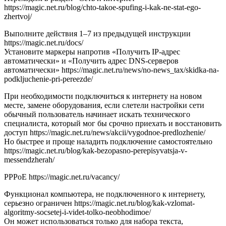
https://magic.net.ru/blog/chto-takoe-spufing-i-kak-ne-stat-ego-
zhertvoj/
Выполните действия 1–7 из предыдущей инструкции
https://magic.net.ru/docs/
Установите маркеры напротив «Получить IP-адрес
автоматически» и «Получить адрес DNS-серверов
автоматически» https://magic.net.ru/news/no-news_tax/skidka-na-
podkljuchenie-pri-pereezde/
При необходимости подключиться к интернету на новом
месте, замене оборудования, если слетели настройки сети
обычный пользователь начинает искать технического
специалиста, который мог бы срочно приехать и восстановить
доступ https://magic.net.ru/news/akcii/vygodnoe-predlozhenie/
Но быстрее и проще наладить подключение самостоятельно
https://magic.net.ru/blog/kak-bezopasno-perepisyvatsja-v-
messendzherah/
PPPoE https://magic.net.ru/vacancy/
Функционал компьютера, не подключенного к интернету,
серьезно ограничен https://magic.net.ru/blog/kak-vzlomat-
algoritmy-socsetej-i-videt-tolko-neobhodimoe/
Он может использоваться только для набора текста,