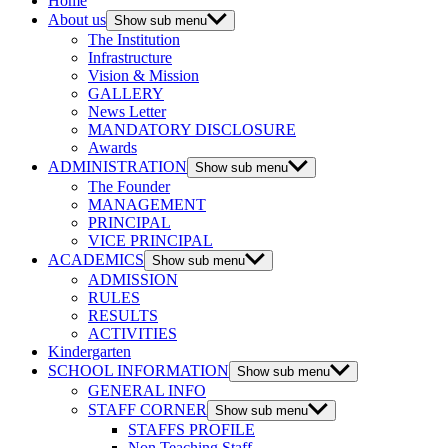
Home
About us
Show sub menu
The Institution
Infrastructure
Vision & Mission
GALLERY
News Letter
MANDATORY DISCLOSURE
Awards
ADMINISTRATION
Show sub menu
The Founder
MANAGEMENT
PRINCIPAL
VICE PRINCIPAL
ACADEMICS
Show sub menu
ADMISSION
RULES
RESULTS
ACTIVITIES
Kindergarten
SCHOOL INFORMATION
Show sub menu
GENERAL INFO
STAFF CORNER
Show sub menu
STAFFS PROFILE
Non Teaching Staff