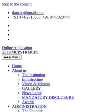
Skip to the content
tkmcps@gmail.com
+91 474-2715650, +91 9447020444
Online Application
TKMCPS
Menu
Home
About us
The Institution
Infrastructure
Vision & Mission
GALLERY
News Letter
MANDATORY DISCLOSURE
Awards
ADMINISTRATION
The Founder